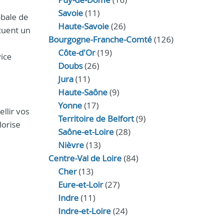
Savoie
(11)
obale de
Haute-Savoie
(26)
ctuent un
Bourgogne-Franche-Comté
(126)
Côte-d'Or
(19)
vice
Doubs
(26)
Jura
(11)
Haute‑Saône
(9)
Yonne
(17)
llir vos
Territoire de Belfort
(9)
lorise
Saône-et-Loire
(28)
Nièvre
(13)
Centre-Val de Loire
(84)
Cher
(13)
Eure‑et‑Loir
(27)
Indre
(11)
Indre‑et‑Loire
(24)