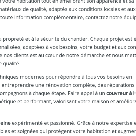
e votre habitation tout en améliorant son apparence et sa
tériaux de qualité, adaptés aux conditions locales et aux
u toute information complémentaire, contactez notre équi
la propreté et à la sécurité du chantier. Chaque projet est 
nnalisées, adaptées à vos besoins, votre budget et aux con
de nos clients est au cœur de notre démarche et nous met
e qualité.
echniques modernes pour répondre à tous vos besoins en
z entreprendre une rénovation complète, des réparations
ccompagnons à chaque étape. Faire appel à un
couvreur à 
sthétique et performant, valorisant votre maison et amélior
Seine
expérimenté et passionné. Grâce à notre expertise e
bles et soignées qui protègent votre habitation et augme