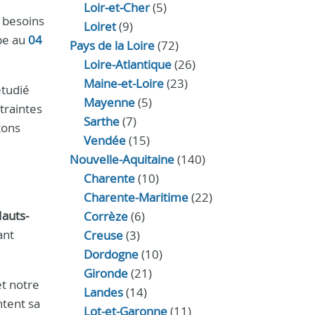
Loir‑et‑Cher
(5)
 besoins
Loiret
(9)
pe au
04
Pays de la Loire
(72)
Loire-Atlantique
(26)
Maine-et-Loire
(23)
étudié
Mayenne
(5)
traintes
Sarthe
(7)
tons
Vendée
(15)
Nouvelle-Aquitaine
(140)
Charente
(10)
Charente-Maritime
(22)
Hauts-
Corrèze
(6)
ant
Creuse
(3)
Dordogne
(10)
Gironde
(21)
t notre
Landes
(14)
ntent sa
Lot-et-Garonne
(11)