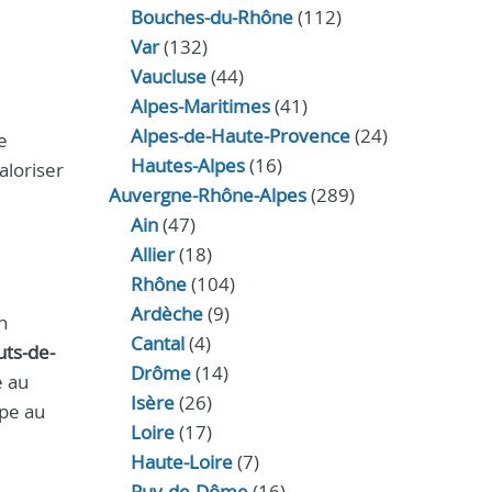
Bouches-du-Rhône
(112)
Var
(132)
Vaucluse
(44)
Alpes-Maritimes
(41)
Alpes-de-Haute-Provence
(24)
e
Hautes-Alpes
(16)
aloriser
Auvergne-Rhône-Alpes
(289)
Ain
(47)
Allier
(18)
Rhône
(104)
Ardèche
(9)
n
Cantal
(4)
uts-de-
Drôme
(14)
e au
Isère
(26)
ipe au
Loire
(17)
Haute-Loire
(7)
Puy-de-Dôme
(16)