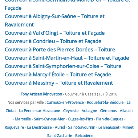
Façade
Couvreur à Albigny-Sur-Saône – Toiture et
Ravalement
Couvreur à Val d'Oingt – Toiture et Façade
Couvreur à Condrieu – Toiture et Façade
Couvreur à Porte des Pierres Dorées – Toiture
Couvreur à Saint-Martin-en-Haut – Toiture et Façade
Couvreur à Saint-Symphorien-sur-Coise – Toiture
Couvreur à Marcy-l'Étoile – Toiture et Façade
Couvreur à Messimy – Toiture et Ravalement
Tony Artisan Rénovation
- Couvreur à Cassis (13) © 2018
Nos services par ville :
Carnoux-en-Provence
-
Roquefort-la-Bédoule
-
La
Ciotat
-
La Penne-sur-Huveaune
-
Ceyreste
-
Aubagne
-
Gémenos
-
Allauch
-
Marseille
-
Saint-Cyr-sur-Mer
-
Cuges-les-Pins
-
Plan-de-Cuques
-
Roquevaire
-
La Destrousse
-
Auriol
-
Saint-Savournin
-
Le Beausset
-
Mimet
-
Saint-Zacharie
-
Belcodène