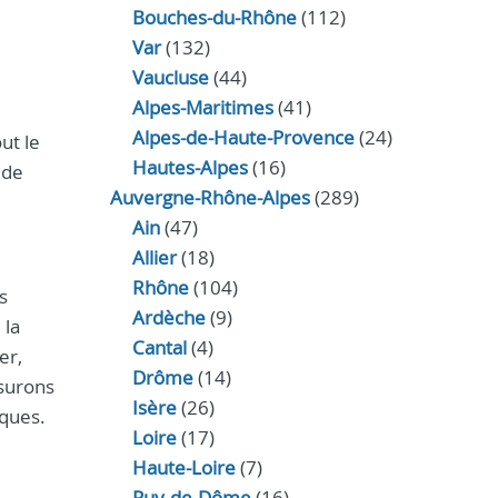
Bouches-du-Rhône
(112)
Var
(132)
Vaucluse
(44)
Alpes-Maritimes
(41)
Alpes-de-Haute-Provence
(24)
ut le
Hautes-Alpes
(16)
 de
Auvergne-Rhône-Alpes
(289)
Ain
(47)
Allier
(18)
Rhône
(104)
s
Ardèche
(9)
 la
Cantal
(4)
er,
Drôme
(14)
ssurons
Isère
(26)
iques.
Loire
(17)
Haute-Loire
(7)
Puy-de-Dôme
(16)