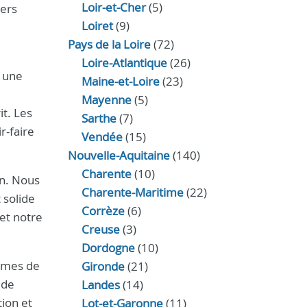
Loir‑et‑Cher
(5)
iers
Loiret
(9)
Pays de la Loire
(72)
Loire-Atlantique
(26)
u une
Maine-et-Loire
(23)
Mayenne
(5)
it. Les
Sarthe
(7)
r-faire
Vendée
(15)
Nouvelle-Aquitaine
(140)
Charente
(10)
on. Nous
Charente-Maritime
(22)
 solide
Corrèze
(6)
et notre
Creuse
(3)
Dordogne
(10)
lèmes de
Gironde
(21)
 de
Landes
(14)
ion et
Lot-et-Garonne
(11)