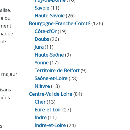
Savoie
(11)
lisé.
Haute-Savoie
(26)
ne ou
Bourgogne-Franche-Comté
(126)
ement
Côte-d'Or
(19)
chaque
Doubs
(26)
ents
Jura
(11)
Haute‑Saône
(9)
Yonne
(17)
Territoire de Belfort
(9)
t majeur
Saône-et-Loire
(28)
Nièvre
(13)
isans
Centre-Val de Loire
(84)
gnées
Cher
(13)
n
Eure‑et‑Loir
(27)
Indre
(11)
Indre‑et‑Loire
(24)
es