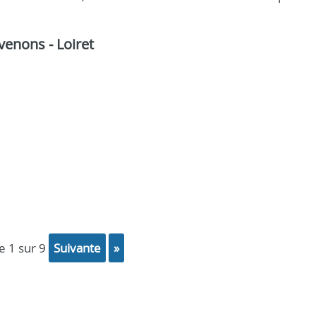
rvenons - Loiret
ge 1 sur 9
suivante
»