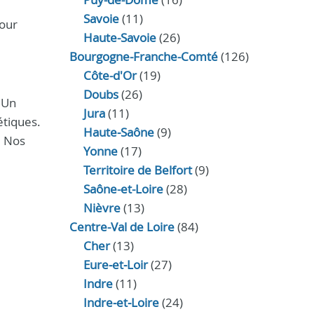
Savoie
(11)
pour
Haute-Savoie
(26)
Bourgogne-Franche-Comté
(126)
Côte-d'Or
(19)
Doubs
(26)
 Un
Jura
(11)
étiques.
Haute‑Saône
(9)
. Nos
Yonne
(17)
Territoire de Belfort
(9)
Saône-et-Loire
(28)
Nièvre
(13)
Centre-Val de Loire
(84)
Cher
(13)
Eure‑et‑Loir
(27)
Indre
(11)
Indre‑et‑Loire
(24)