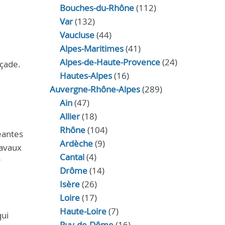
Bouches-du-Rhône
(112)
Var
(132)
Vaucluse
(44)
Alpes-Maritimes
(41)
Alpes-de-Haute-Provence
(24)
açade.
Hautes-Alpes
(16)
Auvergne-Rhône-Alpes
(289)
Ain
(47)
Allier
(18)
Rhône
(104)
eantes
Ardèche
(9)
ravaux
Cantal
(4)
r
Drôme
(14)
Isère
(26)
Loire
(17)
Haute-Loire
(7)
qui
Puy-de-Dôme
(16)