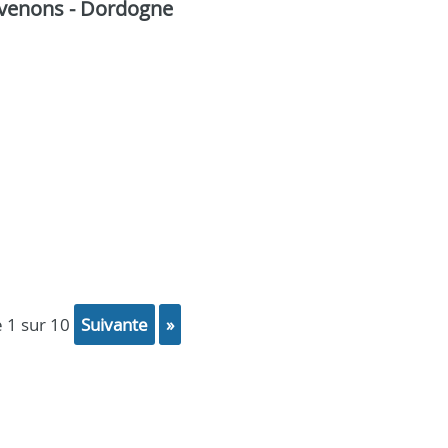
ervenons - Dordogne
e 1 sur 10
suivante
»