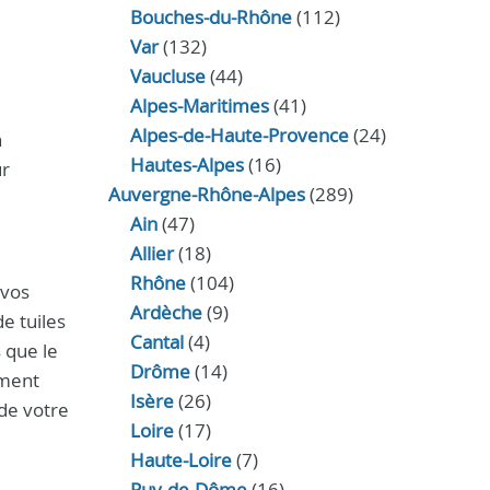
Bouches-du-Rhône
(112)
Var
(132)
Vaucluse
(44)
Alpes-Maritimes
(41)
Alpes-de-Haute-Provence
(24)
n
Hautes-Alpes
(16)
ur
Auvergne-Rhône-Alpes
(289)
Ain
(47)
Allier
(18)
Rhône
(104)
 vos
Ardèche
(9)
e tuiles
Cantal
(4)
s que le
Drôme
(14)
ement
Isère
(26)
 de votre
Loire
(17)
Haute-Loire
(7)
Puy-de-Dôme
(16)