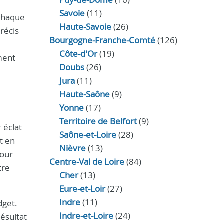
Savoie
(11)
 chaque
Haute-Savoie
(26)
récis
Bourgogne-Franche-Comté
(126)
Côte-d'Or
(19)
ment
Doubs
(26)
Jura
(11)
Haute‑Saône
(9)
Yonne
(17)
Territoire de Belfort
(9)
 éclat
Saône-et-Loire
(28)
t en
Nièvre
(13)
pour
Centre-Val de Loire
(84)
tre
Cher
(13)
Eure‑et‑Loir
(27)
Indre
(11)
dget.
Indre‑et‑Loire
(24)
ésultat