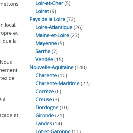
Loir‑et‑Cher
(5)
 mettons
Loiret
(9)
Pays de la Loire
(72)
n local.
Loire-Atlantique
(26)
ropre et
Maine-et-Loire
(23)
i que la
Mayenne
(5)
Sarthe
(7)
Vendée
(15)
. Nous
Nouvelle-Aquitaine
(140)
agnement
Charente
(10)
itez de
Charente-Maritime
(22)
Corrèze
(6)
e à
Creuse
(3)
Dordogne
(10)
açade et
Gironde
(21)
Landes
(14)
Lot-et-Garonne
(11)