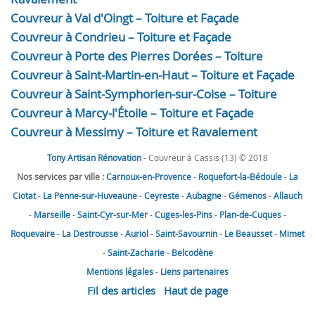
Couvreur à Val d'Oingt – Toiture et Façade
Couvreur à Condrieu – Toiture et Façade
Couvreur à Porte des Pierres Dorées – Toiture
Couvreur à Saint-Martin-en-Haut – Toiture et Façade
Couvreur à Saint-Symphorien-sur-Coise – Toiture
Couvreur à Marcy-l'Étoile – Toiture et Façade
Couvreur à Messimy – Toiture et Ravalement
Tony Artisan Rénovation
- Couvreur à Cassis (13) © 2018
Nos services par ville :
Carnoux-en-Provence
-
Roquefort-la-Bédoule
-
La
Ciotat
-
La Penne-sur-Huveaune
-
Ceyreste
-
Aubagne
-
Gémenos
-
Allauch
-
Marseille
-
Saint-Cyr-sur-Mer
-
Cuges-les-Pins
-
Plan-de-Cuques
-
Roquevaire
-
La Destrousse
-
Auriol
-
Saint-Savournin
-
Le Beausset
-
Mimet
-
Saint-Zacharie
-
Belcodène
Mentions légales
-
Liens partenaires
Fil des articles
Haut de page