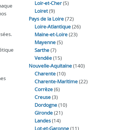
Loir‑et‑Cher
(5)
Chaque
Loiret
(9)
nos
Pays de la Loire
(72)
Loire-Atlantique
(26)
isées.
Maine-et-Loire
(23)
Mayenne
(5)
étique
Sarthe
(7)
Vendée
(15)
Nouvelle-Aquitaine
(140)
Charente
(10)
nes
Charente-Maritime
(22)
Corrèze
(6)
Creuse
(3)
Dordogne
(10)
Gironde
(21)
Landes
(14)
Lot-et-Garonne
(11)