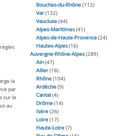
Bouches-du-Rhône
(112)
Var
(132)
Vaucluse
(44)
Alpes-Maritimes
(41)
Alpes-de-Haute-Provence
(24)
Hautes-Alpes
(16)
 règles
Auvergne-Rhône-Alpes
(289)
Ain
(47)
Allier
(18)
Rhône
(104)
arge la
Ardèche
(9)
ence par
Cantal
(4)
s sur le
Drôme
(14)
ous au
Isère
(26)
Loire
(17)
Haute-Loire
(7)
Puy-de-Dôme
(16)