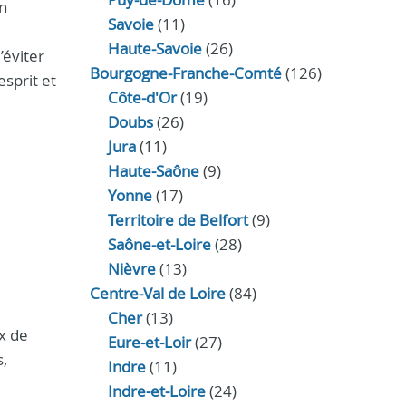
on
Savoie
(11)
Haute-Savoie
(26)
’éviter
Bourgogne-Franche-Comté
(126)
esprit et
Côte-d'Or
(19)
Doubs
(26)
Jura
(11)
Haute‑Saône
(9)
Yonne
(17)
Territoire de Belfort
(9)
Saône-et-Loire
(28)
Nièvre
(13)
Centre-Val de Loire
(84)
Cher
(13)
ux de
Eure‑et‑Loir
(27)
,
Indre
(11)
Indre‑et‑Loire
(24)