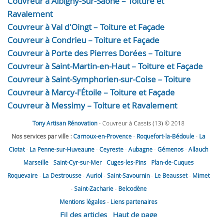
Couvreur à Albigny-Sur-Saône – Toiture et
Ravalement
Couvreur à Val d'Oingt – Toiture et Façade
Couvreur à Condrieu – Toiture et Façade
Couvreur à Porte des Pierres Dorées – Toiture
Couvreur à Saint-Martin-en-Haut – Toiture et Façade
Couvreur à Saint-Symphorien-sur-Coise – Toiture
Couvreur à Marcy-l'Étoile – Toiture et Façade
Couvreur à Messimy – Toiture et Ravalement
Tony Artisan Rénovation
- Couvreur à Cassis (13) © 2018
Nos services par ville :
Carnoux-en-Provence
-
Roquefort-la-Bédoule
-
La
Ciotat
-
La Penne-sur-Huveaune
-
Ceyreste
-
Aubagne
-
Gémenos
-
Allauch
-
Marseille
-
Saint-Cyr-sur-Mer
-
Cuges-les-Pins
-
Plan-de-Cuques
-
Roquevaire
-
La Destrousse
-
Auriol
-
Saint-Savournin
-
Le Beausset
-
Mimet
-
Saint-Zacharie
-
Belcodène
Mentions légales
-
Liens partenaires
Fil des articles
Haut de page