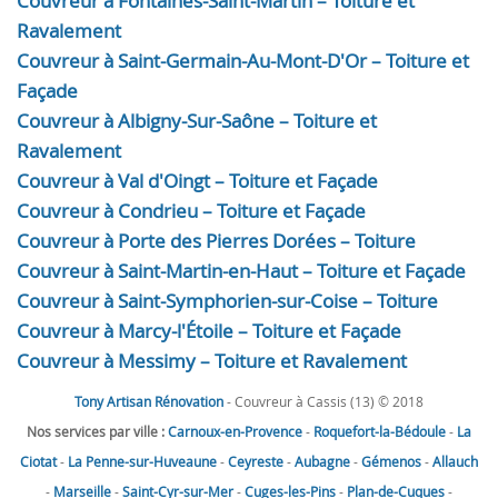
Couvreur à Fontaines-Saint-Martin – Toiture et
Ravalement
Couvreur à Saint-Germain-Au-Mont-D'Or – Toiture et
Façade
Couvreur à Albigny-Sur-Saône – Toiture et
Ravalement
Couvreur à Val d'Oingt – Toiture et Façade
Couvreur à Condrieu – Toiture et Façade
Couvreur à Porte des Pierres Dorées – Toiture
Couvreur à Saint-Martin-en-Haut – Toiture et Façade
Couvreur à Saint-Symphorien-sur-Coise – Toiture
Couvreur à Marcy-l'Étoile – Toiture et Façade
Couvreur à Messimy – Toiture et Ravalement
Tony Artisan Rénovation
- Couvreur à Cassis (13) © 2018
Nos services par ville :
Carnoux-en-Provence
-
Roquefort-la-Bédoule
-
La
Ciotat
-
La Penne-sur-Huveaune
-
Ceyreste
-
Aubagne
-
Gémenos
-
Allauch
-
Marseille
-
Saint-Cyr-sur-Mer
-
Cuges-les-Pins
-
Plan-de-Cuques
-