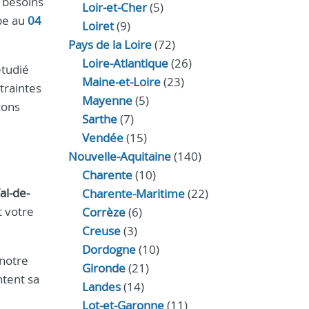
 besoins
Loir‑et‑Cher
(5)
pe au
04
Loiret
(9)
Pays de la Loire
(72)
Loire-Atlantique
(26)
étudié
Maine-et-Loire
(23)
traintes
Mayenne
(5)
tons
Sarthe
(7)
Vendée
(15)
Nouvelle-Aquitaine
(140)
Charente
(10)
al-de-
Charente-Maritime
(22)
t votre
Corrèze
(6)
Creuse
(3)
Dordogne
(10)
 notre
Gironde
(21)
ntent sa
Landes
(14)
Lot-et-Garonne
(11)