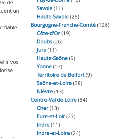
ale de
Savoie
(11)
ctuent un
Haute-Savoie
(26)
Bourgogne-Franche-Comté
(126)
e fiable
Côte-d'Or
(19)
Doubs
(26)
Jura
(11)
Haute‑Saône
(9)
llir vos
Yonne
(17)
lorise
Territoire de Belfort
(9)
Saône-et-Loire
(28)
Nièvre
(13)
Centre-Val de Loire
(84)
Cher
(13)
Eure‑et‑Loir
(27)
Indre
(11)
Indre‑et‑Loire
(24)