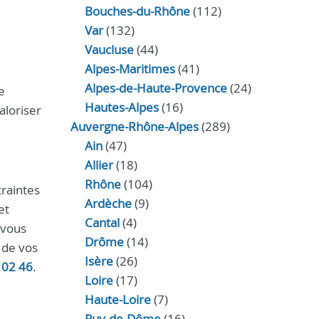
Bouches-du-Rhône
(112)
Var
(132)
Vaucluse
(44)
Alpes-Maritimes
(41)
Alpes-de-Haute-Provence
(24)
e
Hautes-Alpes
(16)
aloriser
Auvergne-Rhône-Alpes
(289)
Ain
(47)
Allier
(18)
Rhône
(104)
traintes
Ardèche
(9)
et
Cantal
(4)
vous
Drôme
(14)
e de vos
Isère
(26)
 02 46
.
Loire
(17)
Haute-Loire
(7)
Puy-de-Dôme
(16)