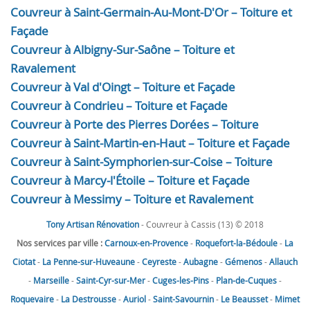
Couvreur à Saint-Germain-Au-Mont-D'Or – Toiture et
Façade
Couvreur à Albigny-Sur-Saône – Toiture et
Ravalement
Couvreur à Val d'Oingt – Toiture et Façade
Couvreur à Condrieu – Toiture et Façade
Couvreur à Porte des Pierres Dorées – Toiture
Couvreur à Saint-Martin-en-Haut – Toiture et Façade
Couvreur à Saint-Symphorien-sur-Coise – Toiture
Couvreur à Marcy-l'Étoile – Toiture et Façade
Couvreur à Messimy – Toiture et Ravalement
Tony Artisan Rénovation
- Couvreur à Cassis (13) © 2018
Nos services par ville :
Carnoux-en-Provence
-
Roquefort-la-Bédoule
-
La
Ciotat
-
La Penne-sur-Huveaune
-
Ceyreste
-
Aubagne
-
Gémenos
-
Allauch
-
Marseille
-
Saint-Cyr-sur-Mer
-
Cuges-les-Pins
-
Plan-de-Cuques
-
Roquevaire
-
La Destrousse
-
Auriol
-
Saint-Savournin
-
Le Beausset
-
Mimet