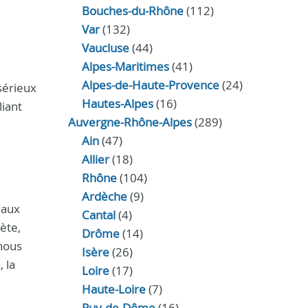
Bouches-du-Rhône
(112)
Var
(132)
Vaucluse
(44)
Alpes-Maritimes
(41)
Alpes-de-Haute-Provence
(24)
sérieux
Hautes-Alpes
(16)
liant
Auvergne-Rhône-Alpes
(289)
Ain
(47)
Allier
(18)
Rhône
(104)
Ardèche
(9)
 aux
Cantal
(4)
ète,
Drôme
(14)
 nous
Isère
(26)
 la
Loire
(17)
Haute-Loire
(7)
Puy-de-Dôme
(16)