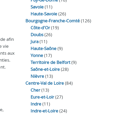
Savoie
(11)
Haute-Savoie
(26)
Bourgogne-Franche-Comté
(126)
Côte-d'Or
(19)
Doubs
(26)
ade afin
Jura
(11)
e vie
Haute‑Saône
(9)
ants aux
Yonne
(17)
nties.
Territoire de Belfort
(9)
nt.
Saône-et-Loire
(28)
Nièvre
(13)
Centre-Val de Loire
(84)
Cher
(13)
Eure‑et‑Loir
(27)
Indre
(11)
e,
Indre‑et‑Loire
(24)