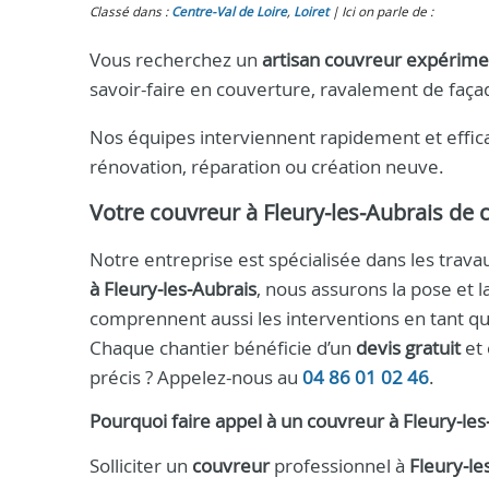
Classé dans :
Centre-Val de Loire
,
Loiret
Ici on parle de :
Vous recherchez un
artisan couvreur expérim
savoir-faire en couverture, ravalement de faça
Nos équipes interviennent rapidement et effica
rénovation, réparation ou création neuve.
Votre
couvreur à Fleury‑les‑Aubrais
de c
Notre entreprise est spécialisée dans les tra
à Fleury‑les‑Aubrais
, nous assurons la pose et l
comprennent aussi les interventions en tant q
Chaque chantier bénéficie d’un
devis gratuit
et 
précis ? Appelez-nous au
04 86 01 02 46
.
Pourquoi faire appel à un
couvreur
à
Fleury‑les
Solliciter un
couvreur
professionnel à
Fleury‑le