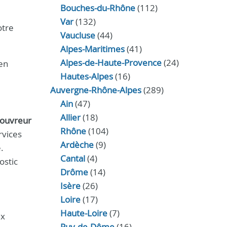
Bouches-du-Rhône
(112)
Var
(132)
otre
Vaucluse
(44)
Alpes-Maritimes
(41)
Alpes-de-Haute-Provence
(24)
 en
Hautes-Alpes
(16)
Auvergne-Rhône-Alpes
(289)
Ain
(47)
Allier
(18)
ouvreur
Rhône
(104)
rvices
Ardèche
(9)
.
Cantal
(4)
ostic
Drôme
(14)
Isère
(26)
Loire
(17)
Haute-Loire
(7)
ux
Puy-de-Dôme
(16)