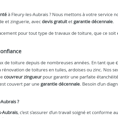
enté
à Fleury-les-Aubrais ? Nous mettons à votre service n
de et zinguerie, avec
devis gratuit
et
garantie décennale
.
cement pour tout type de travaux de toiture, que ce soit
onfiance
vaux de toiture depuis de nombreuses années. En tant que
c
a rénovation de toitures en tuiles, ardoises ou zinc. Nos se
ue
couvreur zingueur
pour garantir une parfaite étanchéité
est couvert par une
garantie décennale
. Besoin d’un diagn
‑Aubrais
?
s‑Aubrais
, c’est s’assurer d’un travail soigné et conforme a