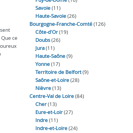
Savoie
(11)
Haute-Savoie
(26)
Bourgogne-Franche-Comté
(126)
isent
Côte-d'Or
(19)
. Que ce
Doubs
(26)
igoureux
Jura
(11)
e
Haute‑Saône
(9)
Yonne
(17)
Territoire de Belfort
(9)
Saône-et-Loire
(28)
Nièvre
(13)
Centre-Val de Loire
(84)
Cher
(13)
Eure‑et‑Loir
(27)
Indre
(11)
Indre‑et‑Loire
(24)