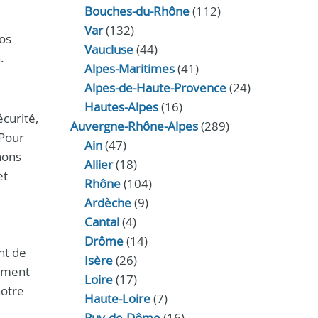
Bouches-du-Rhône
(112)
Var
(132)
vos
Vaucluse
(44)
.
Alpes-Maritimes
(41)
Alpes-de-Haute-Provence
(24)
Hautes-Alpes
(16)
écurité,
Auvergne-Rhône-Alpes
(289)
 Pour
Ain
(47)
nons
Allier
(18)
et
Rhône
(104)
Ardèche
(9)
Cantal
(4)
Drôme
(14)
nt de
Isère
(26)
cement
Loire
(17)
notre
Haute-Loire
(7)
Puy-de-Dôme
(16)