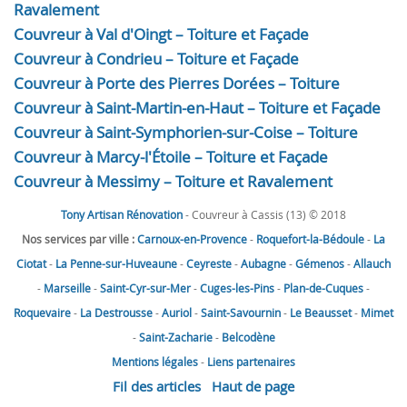
Ravalement
Couvreur à Val d'Oingt – Toiture et Façade
Couvreur à Condrieu – Toiture et Façade
Couvreur à Porte des Pierres Dorées – Toiture
Couvreur à Saint-Martin-en-Haut – Toiture et Façade
Couvreur à Saint-Symphorien-sur-Coise – Toiture
Couvreur à Marcy-l'Étoile – Toiture et Façade
Couvreur à Messimy – Toiture et Ravalement
Tony Artisan Rénovation
- Couvreur à Cassis (13) © 2018
Nos services par ville :
Carnoux-en-Provence
-
Roquefort-la-Bédoule
-
La
Ciotat
-
La Penne-sur-Huveaune
-
Ceyreste
-
Aubagne
-
Gémenos
-
Allauch
-
Marseille
-
Saint-Cyr-sur-Mer
-
Cuges-les-Pins
-
Plan-de-Cuques
-
Roquevaire
-
La Destrousse
-
Auriol
-
Saint-Savournin
-
Le Beausset
-
Mimet
-
Saint-Zacharie
-
Belcodène
Mentions légales
-
Liens partenaires
Fil des articles
Haut de page