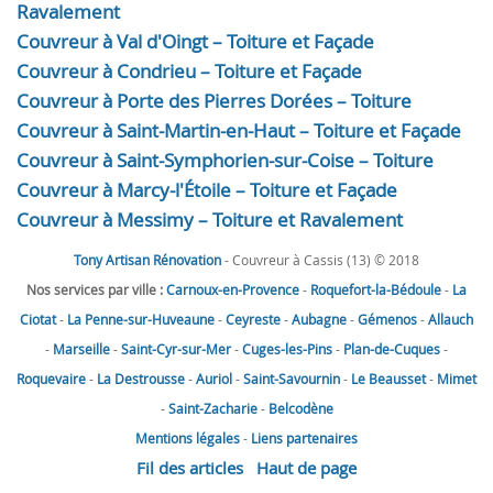
Ravalement
Couvreur à Val d'Oingt – Toiture et Façade
Couvreur à Condrieu – Toiture et Façade
Couvreur à Porte des Pierres Dorées – Toiture
Couvreur à Saint-Martin-en-Haut – Toiture et Façade
Couvreur à Saint-Symphorien-sur-Coise – Toiture
Couvreur à Marcy-l'Étoile – Toiture et Façade
Couvreur à Messimy – Toiture et Ravalement
Tony Artisan Rénovation
- Couvreur à Cassis (13) © 2018
Nos services par ville :
Carnoux-en-Provence
-
Roquefort-la-Bédoule
-
La
Ciotat
-
La Penne-sur-Huveaune
-
Ceyreste
-
Aubagne
-
Gémenos
-
Allauch
-
Marseille
-
Saint-Cyr-sur-Mer
-
Cuges-les-Pins
-
Plan-de-Cuques
-
Roquevaire
-
La Destrousse
-
Auriol
-
Saint-Savournin
-
Le Beausset
-
Mimet
-
Saint-Zacharie
-
Belcodène
Mentions légales
-
Liens partenaires
Fil des articles
Haut de page