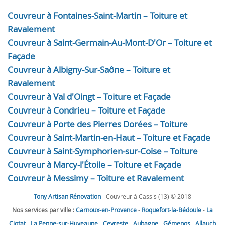
Couvreur à Fontaines-Saint-Martin – Toiture et
Ravalement
Couvreur à Saint-Germain-Au-Mont-D'Or – Toiture et
Façade
Couvreur à Albigny-Sur-Saône – Toiture et
Ravalement
Couvreur à Val d'Oingt – Toiture et Façade
Couvreur à Condrieu – Toiture et Façade
Couvreur à Porte des Pierres Dorées – Toiture
Couvreur à Saint-Martin-en-Haut – Toiture et Façade
Couvreur à Saint-Symphorien-sur-Coise – Toiture
Couvreur à Marcy-l'Étoile – Toiture et Façade
Couvreur à Messimy – Toiture et Ravalement
Tony Artisan Rénovation
- Couvreur à Cassis (13) © 2018
Nos services par ville :
Carnoux-en-Provence
-
Roquefort-la-Bédoule
-
La
Ciotat
-
La Penne-sur-Huveaune
-
Ceyreste
-
Aubagne
-
Gémenos
-
Allauch