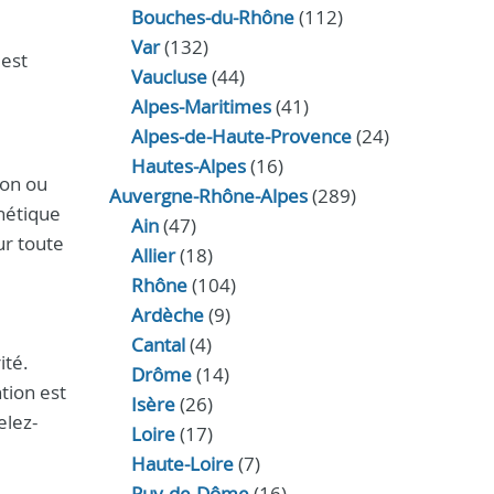
Bouches-du-Rhône
(112)
Var
(132)
 est
Vaucluse
(44)
Alpes-Maritimes
(41)
Alpes-de-Haute-Provence
(24)
Hautes-Alpes
(16)
ion ou
Auvergne-Rhône-Alpes
(289)
hétique
Ain
(47)
ur toute
Allier
(18)
Rhône
(104)
Ardèche
(9)
Cantal
(4)
ité.
Drôme
(14)
tion est
Isère
(26)
elez-
Loire
(17)
Haute-Loire
(7)
Puy-de-Dôme
(16)