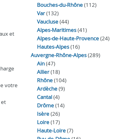
Bouches-du-Rhône
(112)
Var
(132)
Vaucluse
(44)
Alpes-Maritimes
(41)
aux et
Alpes-de-Haute-Provence
(24)
Hautes-Alpes
(16)
Auvergne-Rhône-Alpes
(289)
Ain
(47)
charge
Allier
(18)
Rhône
(104)
de votre
Ardèche
(9)
Cantal
(4)
 et
Drôme
(14)
Isère
(26)
Loire
(17)
Haute-Loire
(7)
Puy-de-Dôme
(16)