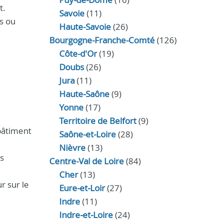
t.
Savoie
(11)
es ou
Haute-Savoie
(26)
Bourgogne-Franche-Comté
(126)
Côte-d'Or
(19)
Doubs
(26)
Jura
(11)
Haute‑Saône
(9)
Yonne
(17)
Territoire de Belfort
(9)
bâtiment
Saône-et-Loire
(28)
Nièvre
(13)
ts
Centre-Val de Loire
(84)
Cher
(13)
r sur le
Eure‑et‑Loir
(27)
Indre
(11)
Indre‑et‑Loire
(24)