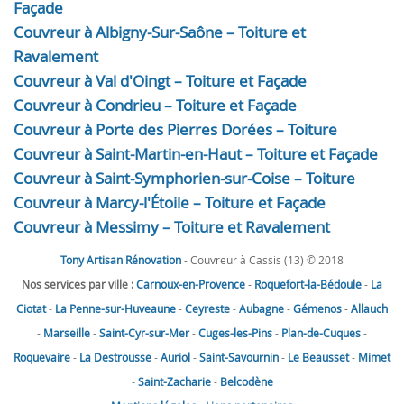
Façade
Couvreur à Albigny-Sur-Saône – Toiture et
Ravalement
Couvreur à Val d'Oingt – Toiture et Façade
Couvreur à Condrieu – Toiture et Façade
Couvreur à Porte des Pierres Dorées – Toiture
Couvreur à Saint-Martin-en-Haut – Toiture et Façade
Couvreur à Saint-Symphorien-sur-Coise – Toiture
Couvreur à Marcy-l'Étoile – Toiture et Façade
Couvreur à Messimy – Toiture et Ravalement
Tony Artisan Rénovation
- Couvreur à Cassis (13) © 2018
Nos services par ville :
Carnoux-en-Provence
-
Roquefort-la-Bédoule
-
La
Ciotat
-
La Penne-sur-Huveaune
-
Ceyreste
-
Aubagne
-
Gémenos
-
Allauch
-
Marseille
-
Saint-Cyr-sur-Mer
-
Cuges-les-Pins
-
Plan-de-Cuques
-
Roquevaire
-
La Destrousse
-
Auriol
-
Saint-Savournin
-
Le Beausset
-
Mimet
-
Saint-Zacharie
-
Belcodène