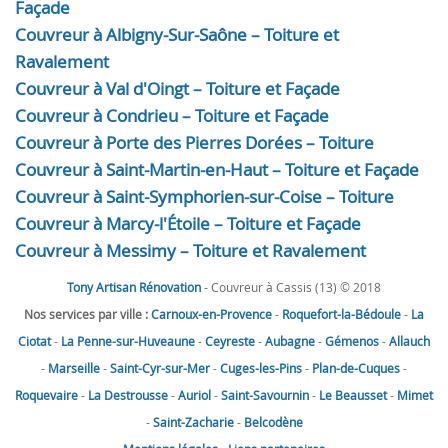
Façade
Couvreur à Albigny-Sur-Saône – Toiture et
Ravalement
Couvreur à Val d'Oingt – Toiture et Façade
Couvreur à Condrieu – Toiture et Façade
Couvreur à Porte des Pierres Dorées – Toiture
Couvreur à Saint-Martin-en-Haut – Toiture et Façade
Couvreur à Saint-Symphorien-sur-Coise – Toiture
Couvreur à Marcy-l'Étoile – Toiture et Façade
Couvreur à Messimy – Toiture et Ravalement
Tony Artisan Rénovation
- Couvreur à Cassis (13) © 2018
Nos services par ville :
Carnoux-en-Provence
-
Roquefort-la-Bédoule
-
La
Ciotat
-
La Penne-sur-Huveaune
-
Ceyreste
-
Aubagne
-
Gémenos
-
Allauch
-
Marseille
-
Saint-Cyr-sur-Mer
-
Cuges-les-Pins
-
Plan-de-Cuques
-
Roquevaire
-
La Destrousse
-
Auriol
-
Saint-Savournin
-
Le Beausset
-
Mimet
-
Saint-Zacharie
-
Belcodène