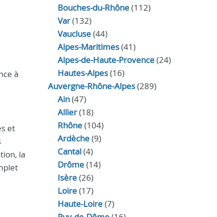
Bouches-du-Rhône
(112)
Var
(132)
Vaucluse
(44)
Alpes-Maritimes
(41)
Alpes-de-Haute-Provence
(24)
Hautes-Alpes
(16)
nce à
Auvergne-Rhône-Alpes
(289)
Ain
(47)
Allier
(18)
Rhône
(104)
s et
Ardèche
(9)
s
Cantal
(4)
ion, la
Drôme
(14)
mplet
Isère
(26)
Loire
(17)
Haute-Loire
(7)
Puy-de-Dôme
(16)