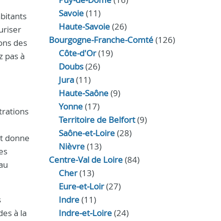
Savoie
(11)
bitants
Haute-Savoie
(26)
uriser
Bourgogne-Franche-Comté
(126)
sons des
Côte-d'Or
(19)
z pas à
Doubs
(26)
Jura
(11)
Haute‑Saône
(9)
Yonne
(17)
trations
Territoire de Belfort
(9)
Saône-et-Loire
(28)
et donne
Nièvre
(13)
es
Centre-Val de Loire
(84)
 au
Cher
(13)
Eure‑et‑Loir
(27)
s
Indre
(11)
des à la
Indre‑et‑Loire
(24)