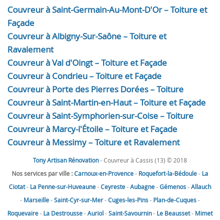
Couvreur à Saint-Germain-Au-Mont-D'Or – Toiture et
Façade
Couvreur à Albigny-Sur-Saône – Toiture et
Ravalement
Couvreur à Val d'Oingt – Toiture et Façade
Couvreur à Condrieu – Toiture et Façade
Couvreur à Porte des Pierres Dorées – Toiture
Couvreur à Saint-Martin-en-Haut – Toiture et Façade
Couvreur à Saint-Symphorien-sur-Coise – Toiture
Couvreur à Marcy-l'Étoile – Toiture et Façade
Couvreur à Messimy – Toiture et Ravalement
Tony Artisan Rénovation
- Couvreur à Cassis (13) © 2018
Nos services par ville :
Carnoux-en-Provence
-
Roquefort-la-Bédoule
-
La
Ciotat
-
La Penne-sur-Huveaune
-
Ceyreste
-
Aubagne
-
Gémenos
-
Allauch
-
Marseille
-
Saint-Cyr-sur-Mer
-
Cuges-les-Pins
-
Plan-de-Cuques
-
Roquevaire
-
La Destrousse
-
Auriol
-
Saint-Savournin
-
Le Beausset
-
Mimet