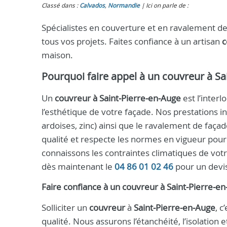
Classé dans :
Calvados
,
Normandie
Ici on parle de :
Spécialistes en couverture et en ravalement d
tous vos projets. Faites confiance à un artisan
c
maison.
Pourquoi faire appel à un
couvreur à Sa
Un
couvreur à Saint‑Pierre‑en‑Auge
est l’interl
l’esthétique de votre façade. Nos prestations inc
ardoises, zinc) ainsi que le ravalement de faç
qualité et respecte les normes en vigueur pour 
connaissons les contraintes climatiques de vo
dès maintenant le
04 86 01 02 46
pour un devis
Faire confiance à un
couvreur
à
Saint‑Pierre‑e
Solliciter un
couvreur
à
Saint‑Pierre‑en‑Auge
, c
qualité. Nous assurons l’étanchéité, l’isolation 