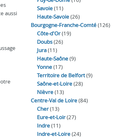
des
Savoie
(11)
e aussi
Haute-Savoie
(26)
Bourgogne-Franche-Comté
(126)
Côte-d'Or
(19)
Doubs
(26)
oussage
Jura
(11)
Haute‑Saône
(9)
Yonne
(17)
Territoire de Belfort
(9)
votre
Saône-et-Loire
(28)
Nièvre
(13)
Centre-Val de Loire
(84)
Cher
(13)
Eure‑et‑Loir
(27)
Indre
(11)
Indre‑et‑Loire
(24)