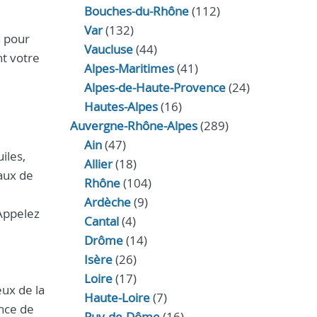
Bouches-du-Rhône
(112)
Var
(132)
n pour
Vaucluse
(44)
t votre
Alpes-Maritimes
(41)
Alpes-de-Haute-Provence
(24)
Hautes-Alpes
(16)
Auvergne-Rhône-Alpes
(289)
Ain
(47)
iles,
Allier
(18)
aux de
Rhône
(104)
Ardèche
(9)
 Appelez
Cantal
(4)
Drôme
(14)
Isère
(26)
Loire
(17)
eux de la
Haute-Loire
(7)
ence de
Puy-de-Dôme
(16)