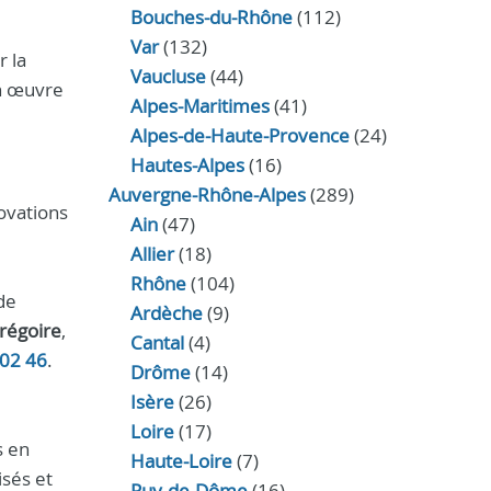
Bouches-du-Rhône
(112)
Var
(132)
r la
Vaucluse
(44)
en œuvre
Alpes-Maritimes
(41)
Alpes-de-Haute-Provence
(24)
Hautes-Alpes
(16)
Auvergne-Rhône-Alpes
(289)
ovations
Ain
(47)
Allier
(18)
Rhône
(104)
 de
Ardèche
(9)
régoire
,
Cantal
(4)
 02 46
.
Drôme
(14)
Isère
(26)
Loire
(17)
s en
Haute-Loire
(7)
isés et
Puy-de-Dôme
(16)