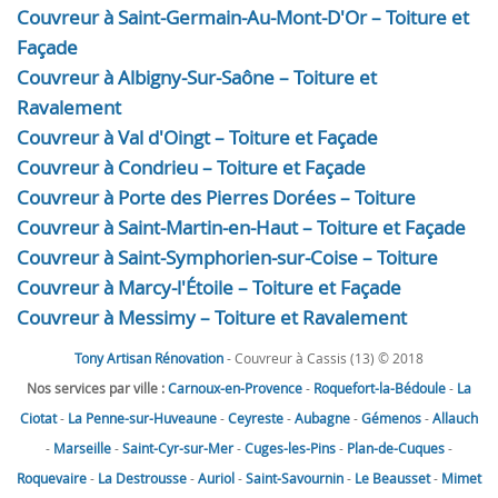
Couvreur à Saint-Germain-Au-Mont-D'Or – Toiture et
Façade
Couvreur à Albigny-Sur-Saône – Toiture et
Ravalement
Couvreur à Val d'Oingt – Toiture et Façade
Couvreur à Condrieu – Toiture et Façade
Couvreur à Porte des Pierres Dorées – Toiture
Couvreur à Saint-Martin-en-Haut – Toiture et Façade
Couvreur à Saint-Symphorien-sur-Coise – Toiture
Couvreur à Marcy-l'Étoile – Toiture et Façade
Couvreur à Messimy – Toiture et Ravalement
Tony Artisan Rénovation
- Couvreur à Cassis (13) © 2018
Nos services par ville :
Carnoux-en-Provence
-
Roquefort-la-Bédoule
-
La
Ciotat
-
La Penne-sur-Huveaune
-
Ceyreste
-
Aubagne
-
Gémenos
-
Allauch
-
Marseille
-
Saint-Cyr-sur-Mer
-
Cuges-les-Pins
-
Plan-de-Cuques
-
Roquevaire
-
La Destrousse
-
Auriol
-
Saint-Savournin
-
Le Beausset
-
Mimet