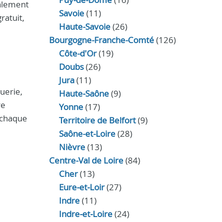
galement
Savoie
(11)
ratuit,
Haute-Savoie
(26)
Bourgogne-Franche-Comté
(126)
Côte-d'Or
(19)
Doubs
(26)
Jura
(11)
uerie,
Haute‑Saône
(9)
re
Yonne
(17)
 chaque
Territoire de Belfort
(9)
Saône-et-Loire
(28)
Nièvre
(13)
Centre-Val de Loire
(84)
Cher
(13)
Eure‑et‑Loir
(27)
Indre
(11)
Indre‑et‑Loire
(24)