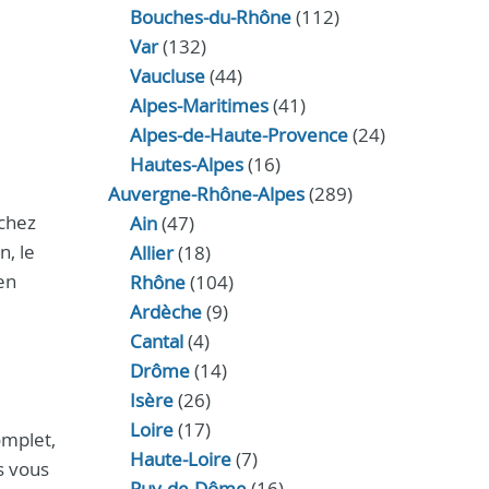
Bouches-du-Rhône
(112)
Var
(132)
Vaucluse
(44)
Alpes-Maritimes
(41)
Alpes-de-Haute-Provence
(24)
Hautes-Alpes
(16)
Auvergne-Rhône-Alpes
(289)
 chez
Ain
(47)
n, le
Allier
(18)
en
Rhône
(104)
Ardèche
(9)
Cantal
(4)
Drôme
(14)
Isère
(26)
Loire
(17)
omplet,
Haute-Loire
(7)
s vous
Puy-de-Dôme
(16)