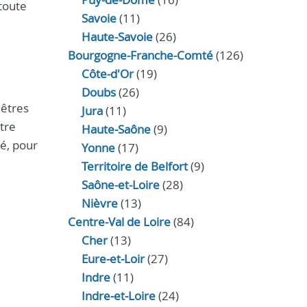
toute
Savoie
(11)
Haute-Savoie
(26)
Bourgogne-Franche-Comté
(126)
Côte-d'Or
(19)
Doubs
(26)
nêtres
Jura
(11)
tre
Haute‑Saône
(9)
té, pour
Yonne
(17)
Territoire de Belfort
(9)
Saône-et-Loire
(28)
Nièvre
(13)
Centre-Val de Loire
(84)
Cher
(13)
Eure‑et‑Loir
(27)
Indre
(11)
Indre‑et‑Loire
(24)