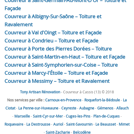
Couvreur à Saint-Germain-Au-Mont-D'Or – Toiture et
Façade
Couvreur à Albigny-Sur-Saône – Toiture et
Ravalement
Couvreur à Val d'Oingt – Toiture et Façade
Couvreur à Condrieu – Toiture et Façade
Couvreur à Porte des Pierres Dorées – Toiture
Couvreur à Saint-Martin-en-Haut – Toiture et Façade
Couvreur à Saint-Symphorien-sur-Coise – Toiture
Couvreur à Marcy-l'Étoile – Toiture et Façade
Couvreur à Messimy – Toiture et Ravalement
Tony Artisan Rénovation
- Couvreur à Cassis (13) © 2018
Nos services par ville :
Carnoux-en-Provence
-
Roquefort-la-Bédoule
-
La
Ciotat
-
La Penne-sur-Huveaune
-
Ceyreste
-
Aubagne
-
Gémenos
-
Allauch
-
Marseille
-
Saint-Cyr-sur-Mer
-
Cuges-les-Pins
-
Plan-de-Cuques
-
Roquevaire
-
La Destrousse
-
Auriol
-
Saint-Savournin
-
Le Beausset
-
Mimet
-
Saint-Zacharie
-
Belcodène