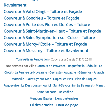
Ravalement
Couvreur à Val d'Oingt – Toiture et Façade
Couvreur à Condrieu – Toiture et Façade
Couvreur à Porte des Pierres Dorées – Toiture
Couvreur à Saint-Martin-en-Haut – Toiture et Façade
Couvreur à Saint-Symphorien-sur-Coise – Toiture
Couvreur à Marcy-l'Étoile – Toiture et Façade
Couvreur à Messimy – Toiture et Ravalement
Tony Artisan Rénovation
- Couvreur à Cassis (13) © 2018
Nos services par ville :
Carnoux-en-Provence
-
Roquefort-la-Bédoule
-
La
Ciotat
-
La Penne-sur-Huveaune
-
Ceyreste
-
Aubagne
-
Gémenos
-
Allauch
-
Marseille
-
Saint-Cyr-sur-Mer
-
Cuges-les-Pins
-
Plan-de-Cuques
-
Roquevaire
-
La Destrousse
-
Auriol
-
Saint-Savournin
-
Le Beausset
-
Mimet
-
Saint-Zacharie
-
Belcodène
Mentions légales
-
Liens partenaires
Fil des articles
Haut de page