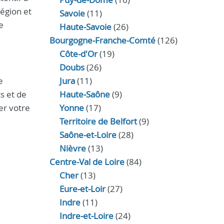
région et
Savoie
(11)
e
Haute-Savoie
(26)
Bourgogne-Franche-Comté
(126)
Côte-d'Or
(19)
Doubs
(26)
e
Jura
(11)
ts et de
Haute‑Saône
(9)
er votre
Yonne
(17)
Territoire de Belfort
(9)
Saône-et-Loire
(28)
Nièvre
(13)
Centre-Val de Loire
(84)
Cher
(13)
Eure‑et‑Loir
(27)
Indre
(11)
Indre‑et‑Loire
(24)