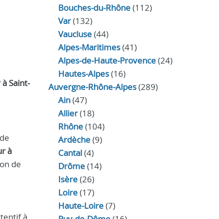
Bouches-du-Rhône
(112)
Var
(132)
Vaucluse
(44)
Alpes-Maritimes
(41)
Alpes-de-Haute-Provence
(24)
Hautes-Alpes
(16)
à Saint-
Auvergne-Rhône-Alpes
(289)
Ain
(47)
Allier
(18)
Rhône
(104)
 de
Ardèche
(9)
r à
Cantal
(4)
ion de
Drôme
(14)
Isère
(26)
Loire
(17)
Haute-Loire
(7)
ttentif à
Puy-de-Dôme
(16)