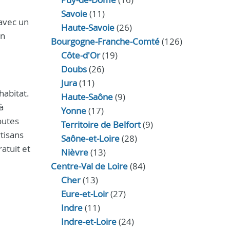
Savoie
(11)
 avec un
Haute-Savoie
(26)
un
Bourgogne-Franche-Comté
(126)
Côte-d'Or
(19)
Doubs
(26)
Jura
(11)
habitat.
Haute‑Saône
(9)
à
Yonne
(17)
outes
Territoire de Belfort
(9)
tisans
Saône-et-Loire
(28)
atuit et
Nièvre
(13)
Centre-Val de Loire
(84)
Cher
(13)
Eure‑et‑Loir
(27)
Indre
(11)
Indre‑et‑Loire
(24)