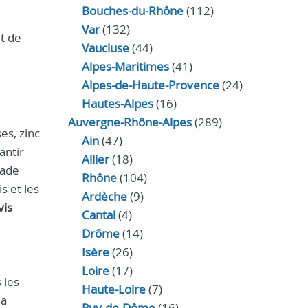
Bouches-du-Rhône
(112)
Var
(132)
t de
Vaucluse
(44)
Alpes-Maritimes
(41)
Alpes-de-Haute-Provence
(24)
Hautes-Alpes
(16)
Auvergne-Rhône-Alpes
(289)
es, zinc
Ain
(47)
antir
Allier
(18)
çade
Rhône
(104)
s et les
Ardèche
(9)
vis
Cantal
(4)
Drôme
(14)
Isère
(26)
Loire
(17)
 les
Haute-Loire
(7)
la
Puy-de-Dôme
(16)