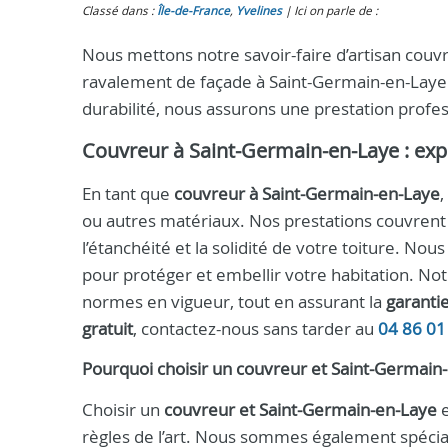
Classé dans :
Île-de-France
,
Yvelines
Ici on parle de :
Nous mettons notre savoir-faire d’artisan couv
ravalement de façade à Saint-Germain-en-Laye. A
durabilité, nous assurons une prestation profess
Couvreur à Saint-Germain-en-Laye : exper
En tant que
couvreur à Saint-Germain-en-Laye
,
ou autres matériaux. Nos prestations couvrent la
l’étanchéité et la solidité de votre toiture. 
pour protéger et embellir votre habitation. Notr
normes en vigueur, tout en assurant la
garanti
gratuit
, contactez-nous sans tarder au
04 86 01
Pourquoi choisir un couvreur et Saint-Germain
Choisir un
couvreur et Saint-Germain-en-Laye
e
règles de l’art. Nous sommes également spéciali