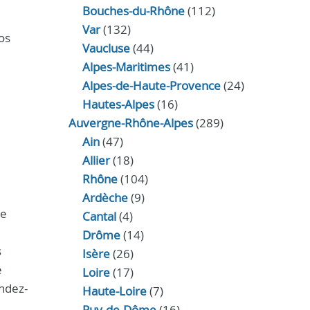
Bouches-du-Rhône
(112)
Var
(132)
os
Vaucluse
(44)
Alpes-Maritimes
(41)
Alpes-de-Haute-Provence
(24)
Hautes-Alpes
(16)
Auvergne-Rhône-Alpes
(289)
Ain
(47)
Allier
(18)
Rhône
(104)
Ardèche
(9)
re
Cantal
(4)
Drôme
(14)
s
Isère
(26)
e
Loire
(17)
endez-
Haute-Loire
(7)
Puy-de-Dôme
(16)