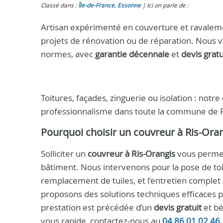
Classé dans :
Île-de-France
,
Essonne
Ici on parle de :
Artisan expérimenté en couverture et ravaleme
projets de rénovation ou de réparation. Nous 
normes, avec
garantie décennale
et
devis gratu
Toitures, façades, zinguerie ou isolation : notr
professionnalisme dans toute la commune de Ri
Pourquoi choisir un
couvreur à Ris-Ora
Solliciter un
couvreur à Ris-Orangis
vous permet 
bâtiment. Nous intervenons pour la pose de toit
remplacement de tuiles, et l’entretien complet
proposons des solutions techniques efficaces pou
prestation est précédée d’un
devis gratuit
et bé
vous rapide, contactez-nous au
04 86 01 02 46
.