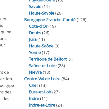
Savoie
(11)
Haute-Savoie
(26)
x et
Bourgogne-Franche-Comté
(126)
e,
Côte-d'Or
(19)
 équipe
Doubs
(26)
ons.
Jura
(11)
our
Haute‑Saône
(9)
Yonne
(17)
Territoire de Belfort
(9)
Saône-et-Loire
(28)
nt de
Nièvre
(13)
tection
Centre-Val de Loire
(84)
que type
Cher
(13)
ns des
Eure‑et‑Loir
(27)
nt les
Indre
(11)
Indre‑et‑Loire
(24)