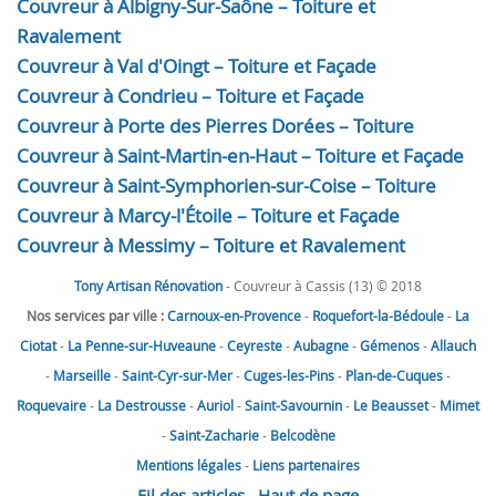
Couvreur à Albigny-Sur-Saône – Toiture et
Ravalement
Couvreur à Val d'Oingt – Toiture et Façade
Couvreur à Condrieu – Toiture et Façade
Couvreur à Porte des Pierres Dorées – Toiture
Couvreur à Saint-Martin-en-Haut – Toiture et Façade
Couvreur à Saint-Symphorien-sur-Coise – Toiture
Couvreur à Marcy-l'Étoile – Toiture et Façade
Couvreur à Messimy – Toiture et Ravalement
Tony Artisan Rénovation
- Couvreur à Cassis (13) © 2018
Nos services par ville :
Carnoux-en-Provence
-
Roquefort-la-Bédoule
-
La
Ciotat
-
La Penne-sur-Huveaune
-
Ceyreste
-
Aubagne
-
Gémenos
-
Allauch
-
Marseille
-
Saint-Cyr-sur-Mer
-
Cuges-les-Pins
-
Plan-de-Cuques
-
Roquevaire
-
La Destrousse
-
Auriol
-
Saint-Savournin
-
Le Beausset
-
Mimet
-
Saint-Zacharie
-
Belcodène
Mentions légales
-
Liens partenaires
Fil des articles
Haut de page