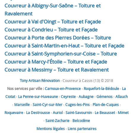
Couvreur à Albigny-Sur-Saône – Toiture et
Ravalement
Couvreur à Val d'Oingt – Toiture et Façade
Couvreur à Condrieu – Toiture et Façade
Couvreur à Porte des Pierres Dorées – Toiture
Couvreur à Saint-Martin-en-Haut – Toiture et Façade
Couvreur à Saint-Symphorien-sur-Coise – Toiture
Couvreur à Marcy-l'Étoile – Toiture et Façade
Couvreur à Messimy – Toiture et Ravalement
Tony Artisan Rénovation
- Couvreur à Cassis (13) © 2018
Nos services par ville :
Carnoux-en-Provence
-
Roquefort-la-Bédoule
-
La
Ciotat
-
La Penne-sur-Huveaune
-
Ceyreste
-
Aubagne
-
Gémenos
-
Allauch
-
Marseille
-
Saint-Cyr-sur-Mer
-
Cuges-les-Pins
-
Plan-de-Cuques
-
Roquevaire
-
La Destrousse
-
Auriol
-
Saint-Savournin
-
Le Beausset
-
Mimet
-
Saint-Zacharie
-
Belcodène
Mentions légales
-
Liens partenaires