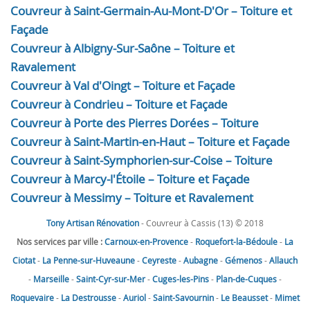
Couvreur à Saint-Germain-Au-Mont-D'Or – Toiture et
Façade
Couvreur à Albigny-Sur-Saône – Toiture et
Ravalement
Couvreur à Val d'Oingt – Toiture et Façade
Couvreur à Condrieu – Toiture et Façade
Couvreur à Porte des Pierres Dorées – Toiture
Couvreur à Saint-Martin-en-Haut – Toiture et Façade
Couvreur à Saint-Symphorien-sur-Coise – Toiture
Couvreur à Marcy-l'Étoile – Toiture et Façade
Couvreur à Messimy – Toiture et Ravalement
Tony Artisan Rénovation
- Couvreur à Cassis (13) © 2018
Nos services par ville :
Carnoux-en-Provence
-
Roquefort-la-Bédoule
-
La
Ciotat
-
La Penne-sur-Huveaune
-
Ceyreste
-
Aubagne
-
Gémenos
-
Allauch
-
Marseille
-
Saint-Cyr-sur-Mer
-
Cuges-les-Pins
-
Plan-de-Cuques
-
Roquevaire
-
La Destrousse
-
Auriol
-
Saint-Savournin
-
Le Beausset
-
Mimet