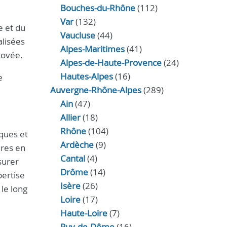
Bouches-du-Rhône
(112)
Var
(132)
e et du
Vaucluse
(44)
alisées
Alpes-Maritimes
(41)
novée.
Alpes-de-Haute-Provence
(24)
Hautes-Alpes
(16)
e
Auvergne-Rhône-Alpes
(289)
Ain
(47)
Allier
(18)
Rhône
(104)
ques et
Ardèche
(9)
ures en
Cantal
(4)
surer
Drôme
(14)
pertise
Isère
(26)
le long
Loire
(17)
Haute-Loire
(7)
Puy-de-Dôme
(16)