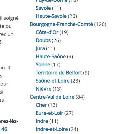
Savoie
(11)
Haute-Savoie
(26)
il soigné
Bourgogne-Franche-Comté
(126)
ète ou
Côte-d'Or
(19)
vec un
Doubs
(26)
6
.
Jura
(11)
Haute‑Saône
(9)
Yonne
(17)
n. Il
Territoire de Belfort
(9)
es
Saône-et-Loire
(28)
pour
Nièvre
(13)
si
Centre-Val de Loire
(84)
es
Cher
(13)
Eure‑et‑Loir
(27)
res-lès-
Indre
(11)
 46
Indre‑et‑Loire
(24)