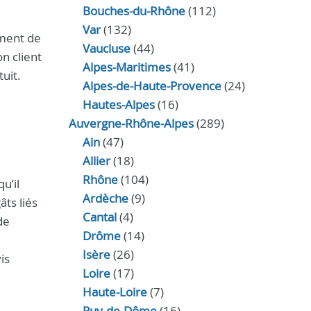
Bouches-du-Rhône
(112)
Var
(132)
ement de
Vaucluse
(44)
n client
Alpes-Maritimes
(41)
uit.
Alpes-de-Haute-Provence
(24)
Hautes-Alpes
(16)
Auvergne-Rhône-Alpes
(289)
Ain
(47)
Allier
(18)
Rhône
(104)
u’il
Ardèche
(9)
ts liés
Cantal
(4)
de
Drôme
(14)
Isère
(26)
is
Loire
(17)
Haute-Loire
(7)
Puy-de-Dôme
(16)