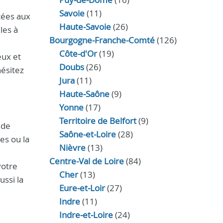
Savoie
(11)
tées aux
Haute-Savoie
(26)
les à
Bourgogne-Franche-Comté
(126)
Côte-d'Or
(19)
eux et
Doubs
(26)
hésitez
Jura
(11)
Haute‑Saône
(9)
Yonne
(17)
Territoire de Belfort
(9)
 de
Saône-et-Loire
(28)
es ou la
Nièvre
(13)
Centre-Val de Loire
(84)
votre
Cher
(13)
ussi la
Eure‑et‑Loir
(27)
Indre
(11)
Indre‑et‑Loire
(24)