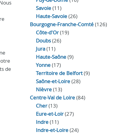
. Nous
Savoie
(11)
Haute-Savoie
(26)
re
Bourgogne-Franche-Comté
(126)
Côte-d'Or
(19)
Doubs
(26)
Jura
(11)
Une
Haute‑Saône
(9)
votre
Yonne
(17)
ts de
Territoire de Belfort
(9)
Saône-et-Loire
(28)
Nièvre
(13)
Centre-Val de Loire
(84)
Cher
(13)
Eure‑et‑Loir
(27)
Indre
(11)
Indre‑et‑Loire
(24)