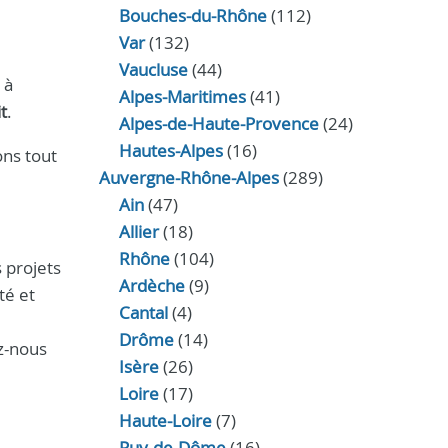
Bouches-du-Rhône
(112)
Var
(132)
Vaucluse
(44)
 à
Alpes-Maritimes
(41)
t
.
Alpes-de-Haute-Provence
(24)
Hautes-Alpes
(16)
ons tout
Auvergne-Rhône-Alpes
(289)
Ain
(47)
Allier
(18)
Rhône
(104)
 projets
Ardèche
(9)
té et
Cantal
(4)
Drôme
(14)
z-nous
Isère
(26)
Loire
(17)
Haute-Loire
(7)
Puy-de-Dôme
(16)