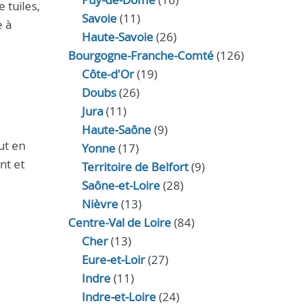
 tuiles,
Savoie
(11)
e à
Haute-Savoie
(26)
Bourgogne-Franche-Comté
(126)
Côte-d'Or
(19)
Doubs
(26)
Jura
(11)
Haute‑Saône
(9)
ut en
Yonne
(17)
nt et
Territoire de Belfort
(9)
Saône-et-Loire
(28)
Nièvre
(13)
Centre-Val de Loire
(84)
Cher
(13)
Eure‑et‑Loir
(27)
Indre
(11)
Indre‑et‑Loire
(24)