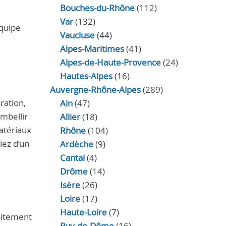
Bouches-du-Rhône
(112)
Var
(132)
équipe
Vaucluse
(44)
Alpes-Maritimes
(41)
Alpes-de-Haute-Provence
(24)
Hautes-Alpes
(16)
Auvergne-Rhône-Alpes
(289)
ration,
Ain
(47)
embellir
Allier
(18)
atériaux
Rhône
(104)
iez d’un
Ardèche
(9)
Cantal
(4)
Drôme
(14)
Isère
(26)
Loire
(17)
Haute-Loire
(7)
aitement
Puy-de-Dôme
(16)