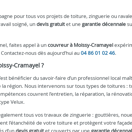
gne pour tous vos projets de toiture, zinguerie ou raval
avail soigné, un
devis gratuit
et une
garantie décennale
su
el, faites appel à un
couvreur à Moissy-Cramayel
expérim
t. Contactez-nous dès aujourd’hui au
04 86 01 02 46
.
oissy-Cramayel
?
c’est bénéficier du savoir-faire d’un professionnel local maî
e la région. Nous intervenons sur tous types de toitures : tu
compétences couvrent l’entretien, la réparation, la rénovati
 type Velux.
également tous vos travaux de zinguerie : gouttières, noue
nt l’étanchéité de votre toiture et protègent votre façad
és d’un
devis gratuit
et couverts par une
garantie décenna