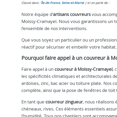
Classé dans :
Île-de-France
,
Seine-et-Marne
Ici on parle de :
Notre équipe d’
artisans couvreurs
vous accompa
Moissy-Cramayel. Nous vous garantissons un tr
l’ensemble de nos interventions.
Que vous soyez un particulier ou un professionn
réactif pour sécuriser et embellir votre habita
Pourquoi faire appel à un
couvreur à M
Faire appel à un
couvreur à Moissy-Cramayel
, 
les spécificités climatiques et architecturales d
ardoises, zinc, bac acier ou toiture plate. Nos 
complète, ainsi que la pose de fenêtres de toit
En tant que
couvreur zingueur
, nous réalisons 
chéneaux, rives. Ces éléments essentiels assure
l’humidité. Tous nos chantiers sont accompagn