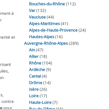
Bouches-du-Rhône
(112)
Var
(132)
ement à
Vaucluse
(44)
r
Alpes-Maritimes
(41)
Alpes-de-Haute-Provence
(24)
Hautes-Alpes
(16)
enté et
Auvergne-Rhône-Alpes
(289)
Ain
(47)
Allier
(18)
Rhône
(104)
trisant
Ardèche
(9)
iles,
Cantal
(4)
on
Drôme
(14)
Isère
(26)
s,
Loire
(17)
e contre
Haute-Loire
(7)
le
pour
Puy-de-Dôme
(16)