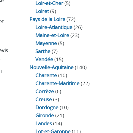
se
Loir‑et‑Cher
(5)
Loiret
(9)
Pays de la Loire
(72)
et
Loire-Atlantique
(26)
Maine-et-Loire
(23)
Mayenne
(5)
evis
Sarthe
(7)
.
Vendée
(15)
Nouvelle-Aquitaine
(140)
l.
Charente
(10)
Charente-Maritime
(22)
Corrèze
(6)
Creuse
(3)
Dordogne
(10)
Gironde
(21)
Landes
(14)
Lot-et-Garonne
(11)