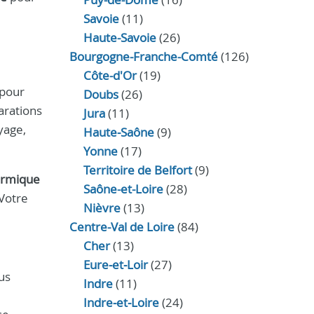
Savoie
(11)
Haute-Savoie
(26)
Bourgogne-Franche-Comté
(126)
Côte-d'Or
(19)
 pour
Doubs
(26)
arations
Jura
(11)
oyage,
Haute‑Saône
(9)
Yonne
(17)
Territoire de Belfort
(9)
hermique
Saône-et-Loire
(28)
 Votre
Nièvre
(13)
Centre-Val de Loire
(84)
Cher
(13)
Eure‑et‑Loir
(27)
us
Indre
(11)
Indre‑et‑Loire
(24)