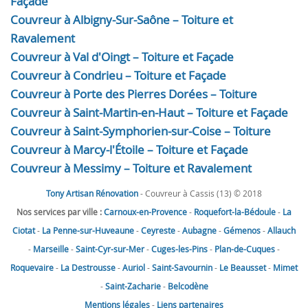
Façade
Couvreur à Albigny-Sur-Saône – Toiture et
Ravalement
Couvreur à Val d'Oingt – Toiture et Façade
Couvreur à Condrieu – Toiture et Façade
Couvreur à Porte des Pierres Dorées – Toiture
Couvreur à Saint-Martin-en-Haut – Toiture et Façade
Couvreur à Saint-Symphorien-sur-Coise – Toiture
Couvreur à Marcy-l'Étoile – Toiture et Façade
Couvreur à Messimy – Toiture et Ravalement
Tony Artisan Rénovation
- Couvreur à Cassis (13) © 2018
Nos services par ville :
Carnoux-en-Provence
-
Roquefort-la-Bédoule
-
La
Ciotat
-
La Penne-sur-Huveaune
-
Ceyreste
-
Aubagne
-
Gémenos
-
Allauch
-
Marseille
-
Saint-Cyr-sur-Mer
-
Cuges-les-Pins
-
Plan-de-Cuques
-
Roquevaire
-
La Destrousse
-
Auriol
-
Saint-Savournin
-
Le Beausset
-
Mimet
-
Saint-Zacharie
-
Belcodène
Mentions légales
-
Liens partenaires