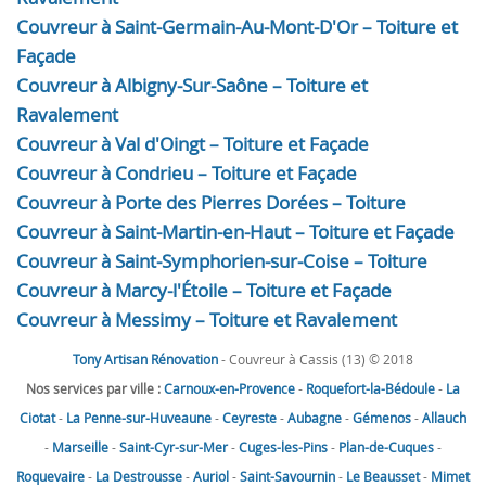
Couvreur à Saint-Germain-Au-Mont-D'Or – Toiture et
Façade
Couvreur à Albigny-Sur-Saône – Toiture et
Ravalement
Couvreur à Val d'Oingt – Toiture et Façade
Couvreur à Condrieu – Toiture et Façade
Couvreur à Porte des Pierres Dorées – Toiture
Couvreur à Saint-Martin-en-Haut – Toiture et Façade
Couvreur à Saint-Symphorien-sur-Coise – Toiture
Couvreur à Marcy-l'Étoile – Toiture et Façade
Couvreur à Messimy – Toiture et Ravalement
Tony Artisan Rénovation
- Couvreur à Cassis (13) © 2018
Nos services par ville :
Carnoux-en-Provence
-
Roquefort-la-Bédoule
-
La
Ciotat
-
La Penne-sur-Huveaune
-
Ceyreste
-
Aubagne
-
Gémenos
-
Allauch
-
Marseille
-
Saint-Cyr-sur-Mer
-
Cuges-les-Pins
-
Plan-de-Cuques
-
Roquevaire
-
La Destrousse
-
Auriol
-
Saint-Savournin
-
Le Beausset
-
Mimet