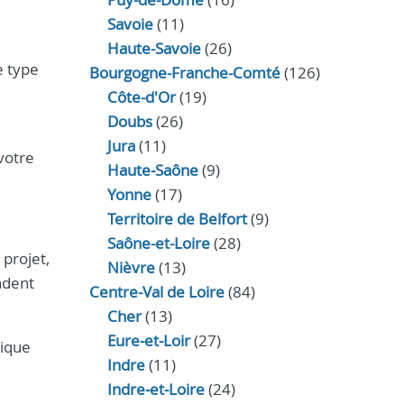
Savoie
(11)
Haute-Savoie
(26)
e type
Bourgogne-Franche-Comté
(126)
Côte-d'Or
(19)
Doubs
(26)
Jura
(11)
votre
Haute‑Saône
(9)
Yonne
(17)
Territoire de Belfort
(9)
Saône-et-Loire
(28)
 projet,
Nièvre
(13)
ndent
Centre-Val de Loire
(84)
Cher
(13)
Eure‑et‑Loir
(27)
mique
Indre
(11)
Indre‑et‑Loire
(24)