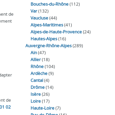
Bouches-du-Rhône
(112)
Var
(132)
ment de
Vaucluse
(44)
gement
Alpes-Maritimes
(41)
Alpes-de-Haute-Provence
(24)
Hautes-Alpes
(16)
Auvergne-Rhône-Alpes
(289)
Ain
(47)
Allier
(18)
Rhône
(104)
Ardèche
(9)
adapter
Cantal
(4)
Drôme
(14)
Isère
(26)
ent de
Loire
(17)
 01 02
Haute-Loire
(7)
Puy-de-Dôme
(16)