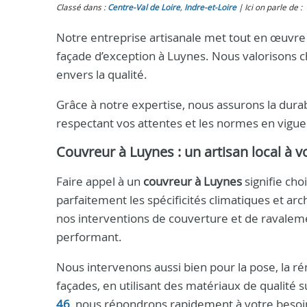
Classé dans :
Centre-Val de Loire
,
Indre‑et‑Loire
Ici on parle de :
Notre entreprise artisanale met tout en œuvre 
façade d’exception à Luynes. Nous valorisons c
envers la qualité.
Grâce à notre expertise, nous assurons la durabi
respectant vos attentes et les normes en vigue
Couvreur à Luynes : un artisan local à v
Faire appel à un
couvreur à Luynes
signifie cho
parfaitement les spécificités climatiques et ar
nos interventions de couverture et de ravaleme
performant.
Nous intervenons aussi bien pour la pose, la r
façades, en utilisant des matériaux de qualit
46
, nous répondrons rapidement à votre besoi