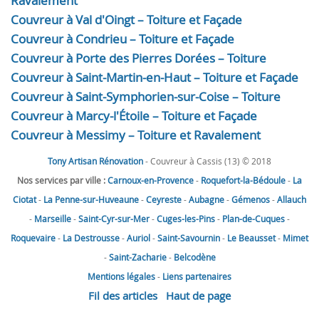
Ravalement
Couvreur à Val d'Oingt – Toiture et Façade
Couvreur à Condrieu – Toiture et Façade
Couvreur à Porte des Pierres Dorées – Toiture
Couvreur à Saint-Martin-en-Haut – Toiture et Façade
Couvreur à Saint-Symphorien-sur-Coise – Toiture
Couvreur à Marcy-l'Étoile – Toiture et Façade
Couvreur à Messimy – Toiture et Ravalement
Tony Artisan Rénovation
- Couvreur à Cassis (13) © 2018
Nos services par ville :
Carnoux-en-Provence
-
Roquefort-la-Bédoule
-
La
Ciotat
-
La Penne-sur-Huveaune
-
Ceyreste
-
Aubagne
-
Gémenos
-
Allauch
-
Marseille
-
Saint-Cyr-sur-Mer
-
Cuges-les-Pins
-
Plan-de-Cuques
-
Roquevaire
-
La Destrousse
-
Auriol
-
Saint-Savournin
-
Le Beausset
-
Mimet
-
Saint-Zacharie
-
Belcodène
Mentions légales
-
Liens partenaires
Fil des articles
Haut de page