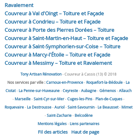
Ravalement
Couvreur à Val d'Oingt – Toiture et Façade
Couvreur à Condrieu – Toiture et Façade
Couvreur à Porte des Pierres Dorées – Toiture
Couvreur à Saint-Martin-en-Haut – Toiture et Façade
Couvreur à Saint-Symphorien-sur-Coise – Toiture
Couvreur à Marcy-l'Étoile – Toiture et Façade
Couvreur à Messimy – Toiture et Ravalement
Tony Artisan Rénovation
- Couvreur à Cassis (13) © 2018
Nos services par ville :
Carnoux-en-Provence
-
Roquefort-la-Bédoule
-
La
Ciotat
-
La Penne-sur-Huveaune
-
Ceyreste
-
Aubagne
-
Gémenos
-
Allauch
-
Marseille
-
Saint-Cyr-sur-Mer
-
Cuges-les-Pins
-
Plan-de-Cuques
-
Roquevaire
-
La Destrousse
-
Auriol
-
Saint-Savournin
-
Le Beausset
-
Mimet
-
Saint-Zacharie
-
Belcodène
Mentions légales
-
Liens partenaires
Fil des articles
Haut de page