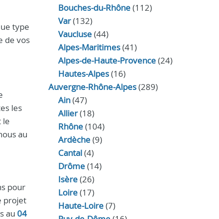
Bouches-du-Rhône
(112)
Var
(132)
que type
Vaucluse
(44)
ue de vos
Alpes-Maritimes
(41)
Alpes-de-Haute-Provence
(24)
Hautes-Alpes
(16)
Auvergne-Rhône-Alpes
(289)
e
Ain
(47)
es les
Allier
(18)
 le
Rhône
(104)
nous au
Ardèche
(9)
Cantal
(4)
Drôme
(14)
Isère
(26)
ns pour
Loire
(17)
e projet
Haute-Loire
(7)
us au
04
Puy-de-Dôme
(16)