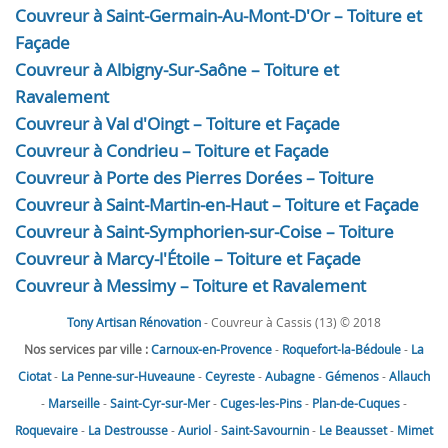
Couvreur à Saint-Germain-Au-Mont-D'Or – Toiture et
Façade
Couvreur à Albigny-Sur-Saône – Toiture et
Ravalement
Couvreur à Val d'Oingt – Toiture et Façade
Couvreur à Condrieu – Toiture et Façade
Couvreur à Porte des Pierres Dorées – Toiture
Couvreur à Saint-Martin-en-Haut – Toiture et Façade
Couvreur à Saint-Symphorien-sur-Coise – Toiture
Couvreur à Marcy-l'Étoile – Toiture et Façade
Couvreur à Messimy – Toiture et Ravalement
Tony Artisan Rénovation
- Couvreur à Cassis (13) © 2018
Nos services par ville :
Carnoux-en-Provence
-
Roquefort-la-Bédoule
-
La
Ciotat
-
La Penne-sur-Huveaune
-
Ceyreste
-
Aubagne
-
Gémenos
-
Allauch
-
Marseille
-
Saint-Cyr-sur-Mer
-
Cuges-les-Pins
-
Plan-de-Cuques
-
Roquevaire
-
La Destrousse
-
Auriol
-
Saint-Savournin
-
Le Beausset
-
Mimet