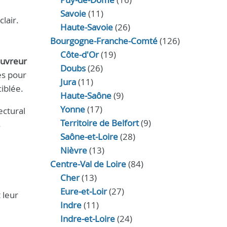
Savoie
(11)
lair.
Haute-Savoie
(26)
Bourgogne-Franche-Comté
(126)
Côte-d'Or
(19)
uvreur
Doubs
(26)
es pour
Jura
(11)
iblée.
Haute‑Saône
(9)
Yonne
(17)
ectural
Territoire de Belfort
(9)
s
Saône-et-Loire
(28)
Nièvre
(13)
Centre-Val de Loire
(84)
Cher
(13)
e
Eure‑et‑Loir
(27)
 leur
Indre
(11)
Indre‑et‑Loire
(24)