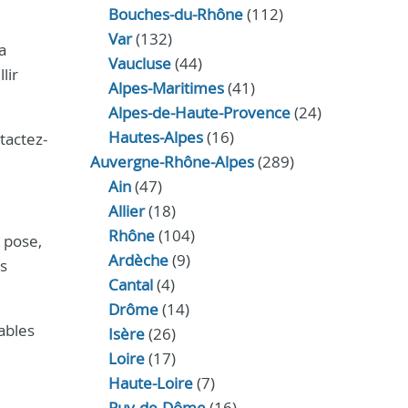
Bouches-du-Rhône
(112)
Var
(132)
a
Vaucluse
(44)
lir
Alpes-Maritimes
(41)
Alpes-de-Haute-Provence
(24)
Hautes-Alpes
(16)
tactez-
Auvergne-Rhône-Alpes
(289)
Ain
(47)
Allier
(18)
Rhône
(104)
e pose,
Ardèche
(9)
ns
Cantal
(4)
Drôme
(14)
ables
Isère
(26)
Loire
(17)
Haute-Loire
(7)
Puy-de-Dôme
(16)