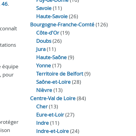
2 46
.
Savoie
(11)
Haute-Savoie
(26)
Bourgogne-Franche-Comté
(126)
 connaît
Côte-d'Or
(19)
Doubs
(26)
tations
Jura
(11)
Haute‑Saône
(9)
Yonne
(17)
e équipe
Territoire de Belfort
(9)
, pour
Saône-et-Loire
(28)
Nièvre
(13)
Centre-Val de Loire
(84)
Cher
(13)
Eure‑et‑Loir
(27)
protéger
Indre
(11)
aison
Indre‑et‑Loire
(24)