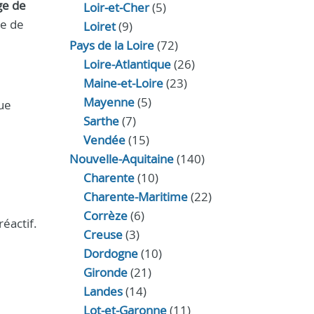
ge de
Loir‑et‑Cher
(5)
ée de
Loiret
(9)
Pays de la Loire
(72)
Loire-Atlantique
(26)
Maine-et-Loire
(23)
Mayenne
(5)
que
Sarthe
(7)
Vendée
(15)
Nouvelle-Aquitaine
(140)
Charente
(10)
Charente-Maritime
(22)
Corrèze
(6)
éactif.
Creuse
(3)
Dordogne
(10)
Gironde
(21)
Landes
(14)
Lot-et-Garonne
(11)