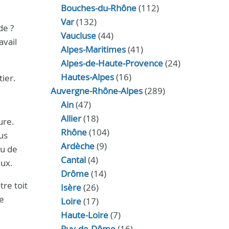
Bouches-du-Rhône
(112)
Var
(132)
de ?
Vaucluse
(44)
avail
Alpes-Maritimes
(41)
Alpes-de-Haute-Provence
(24)
Hautes-Alpes
(16)
tier.
Auvergne-Rhône-Alpes
(289)
Ain
(47)
Allier
(18)
ure.
Rhône
(104)
us
Ardèche
(9)
ou de
Cantal
(4)
aux.
Drôme
(14)
re toit
Isère
(26)
de
Loire
(17)
Haute-Loire
(7)
Puy-de-Dôme
(16)